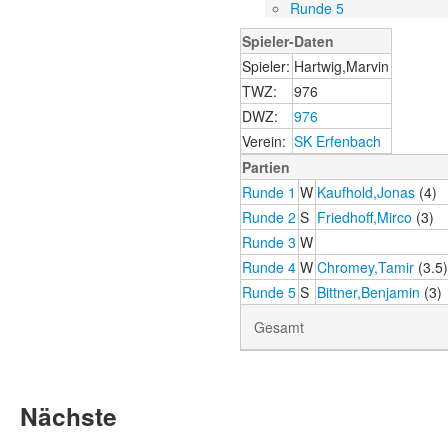
Runde 5
Spieler-Daten
Spieler:
Hartwig,Marvin
TWZ:
976
DWZ:
976
Verein:
SK Erfenbach
Partien
Runde 1
W
Kaufhold,Jonas
(4)
Runde 2
S
Friedhoff,Mirco
(3)
Runde 3
W
Runde 4
W
Chromey,Tamir
(3.5
Runde 5
S
Bittner,Benjamin
(3)
Gesamt
Nächste