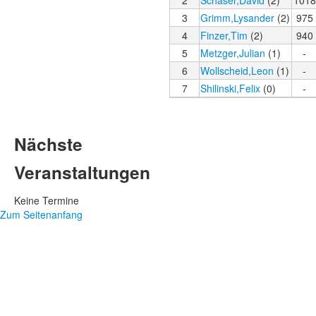
2
Schaser,David
(2)
1018
3
Grimm,Lysander
(2)
975
4
Finzer,Tim
(2)
940
5
Metzger,Julian
(1)
-
6
Wollscheid,Leon
(1)
-
7
Shilinski,Felix
(0)
-
Nächste
Veranstaltungen
Keine Termine
Zum Seitenanfang