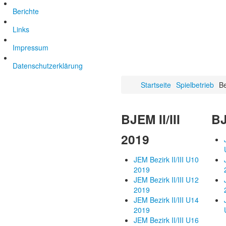
Berichte
Links
Impressum
Datenschutzerklärung
Startseite
Spielbetrieb
Be
BJEM II/III
BJ
2019
JEM Bezirk II/III U10
2019
JEM Bezirk II/III U12
2019
JEM Bezirk II/III U14
2019
JEM Bezirk II/III U16