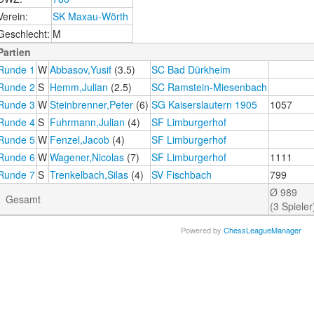
Verein:
SK Maxau-Wörth
Geschlecht:
M
Partien
Runde 1
W
Abbasov,Yusif
(3.5)
SC Bad Dürkheim
Runde 2
S
Hemm,Julian
(2.5)
SC Ramstein-Miesenbach
Runde 3
W
Steinbrenner,Peter
(6)
SG Kaiserslautern 1905
1057
Runde 4
S
Fuhrmann,Julian
(4)
SF Limburgerhof
Runde 5
W
Fenzel,Jacob
(4)
SF Limburgerhof
Runde 6
W
Wagener,Nicolas
(7)
SF Limburgerhof
1111
Runde 7
S
Trenkelbach,Silas
(4)
SV Fischbach
799
Ø 989
Gesamt
(3 Spieler
Powered by
ChessLeagueManager