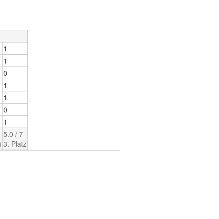
1
1
0
1
1
0
1
5.0 / 7
)
3. Platz