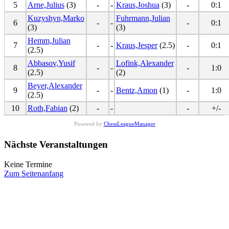
5
Arne,Julius
(3)
-
-
Kraus,Joshua
(3)
-
0:1
Kuzyshyn,Marko
Fuhrmann,Julian
6
-
-
-
0:1
(3)
(3)
Hemm,Julian
7
-
-
Kraus,Jesper
(2.5)
-
0:1
(2.5)
Abbasov,Yusif
Lofink,Alexander
8
-
-
-
1:0
(2.5)
(2)
Beyer,Alexander
9
-
-
Bentz,Amon
(1)
-
1:0
(2.5)
10
Roth,Fabian
(2)
-
-
-
+/-
Powered by
ChessLeagueManager
Nächste Veranstaltungen
Keine Termine
Zum Seitenanfang