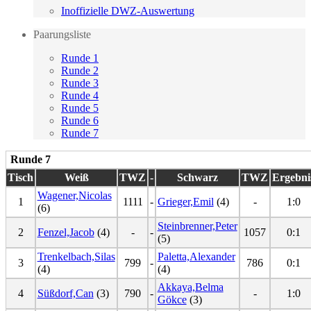
Inoffizielle DWZ-Auswertung
Paarungsliste
Runde 1
Runde 2
Runde 3
Runde 4
Runde 5
Runde 6
Runde 7
Runde 7
Tisch
Weiß
TWZ
-
Schwarz
TWZ
Ergebni
Wagener,Nicolas
1
1111
-
Grieger,Emil
(4)
-
1:0
(6)
Steinbrenner,Peter
2
Fenzel,Jacob
(4)
-
-
1057
0:1
(5)
Trenkelbach,Silas
Paletta,Alexander
3
799
-
786
0:1
(4)
(4)
Akkaya,Belma
4
Süßdorf,Can
(3)
790
-
-
1:0
Gökce
(3)