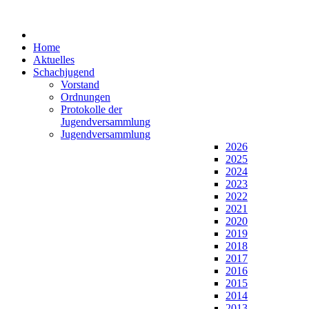
Home
Aktuelles
Schachjugend
Vorstand
Ordnungen
Protokolle der
Jugendversammlung
Jugendversammlung
2026
2025
2024
2023
2022
2021
2020
2019
2018
2017
2016
2015
2014
2013