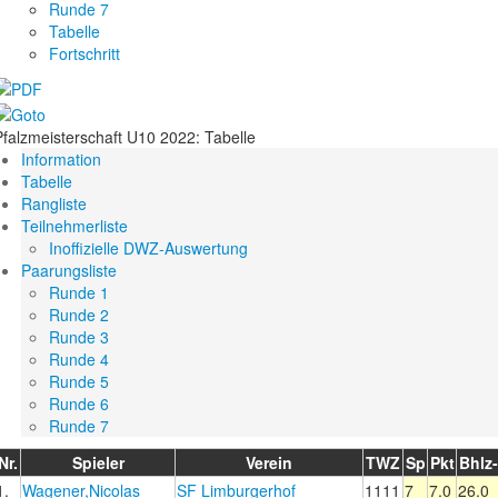
Runde 7
Tabelle
Fortschritt
Pfalzmeisterschaft U10 2022: Tabelle
Information
Tabelle
Rangliste
Teilnehmerliste
Inoffizielle DWZ-Auswertung
Paarungsliste
Runde 1
Runde 2
Runde 3
Runde 4
Runde 5
Runde 6
Runde 7
Nr.
Spieler
Verein
TWZ
Sp
Pkt
Bhlz
1.
Wagener,Nicolas
SF Limburgerhof
1111
7
7.0
26.0