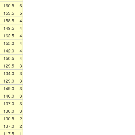
160.5
6
153.5
5
158.5
4
149.5
4
162.5
4
155.0
4
142.0
4
150.5
4
129.5
3
134.0
3
129.0
3
149.0
3
140.0
3
137.0
3
130.0
3
130.5
2
137.0
2
117.5
1