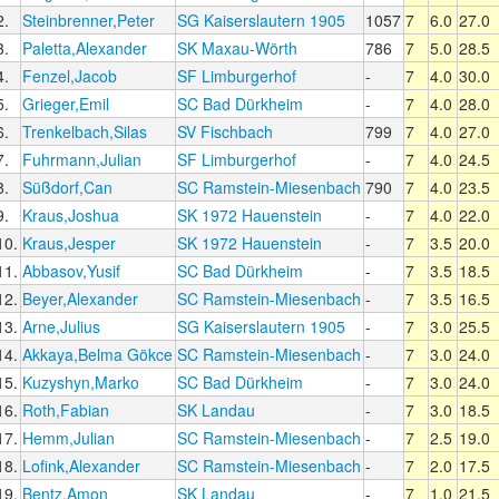
2.
Steinbrenner,Peter
SG Kaiserslautern 1905
1057
7
6.0
27.0
3.
Paletta,Alexander
SK Maxau-Wörth
786
7
5.0
28.5
4.
Fenzel,Jacob
SF Limburgerhof
-
7
4.0
30.0
5.
Grieger,Emil
SC Bad Dürkheim
-
7
4.0
28.0
6.
Trenkelbach,Silas
SV Fischbach
799
7
4.0
27.0
7.
Fuhrmann,Julian
SF Limburgerhof
-
7
4.0
24.5
8.
Süßdorf,Can
SC Ramstein-Miesenbach
790
7
4.0
23.5
9.
Kraus,Joshua
SK 1972 Hauenstein
-
7
4.0
22.0
10.
Kraus,Jesper
SK 1972 Hauenstein
-
7
3.5
20.0
11.
Abbasov,Yusif
SC Bad Dürkheim
-
7
3.5
18.5
12.
Beyer,Alexander
SC Ramstein-Miesenbach
-
7
3.5
16.5
13.
Arne,Julius
SG Kaiserslautern 1905
-
7
3.0
25.5
14.
Akkaya,Belma Gökce
SC Ramstein-Miesenbach
-
7
3.0
24.0
15.
Kuzyshyn,Marko
SC Bad Dürkheim
-
7
3.0
24.0
16.
Roth,Fabian
SK Landau
-
7
3.0
18.5
17.
Hemm,Julian
SC Ramstein-Miesenbach
-
7
2.5
19.0
18.
Lofink,Alexander
SC Ramstein-Miesenbach
-
7
2.0
17.5
19.
Bentz,Amon
SK Landau
-
7
1.0
21.5