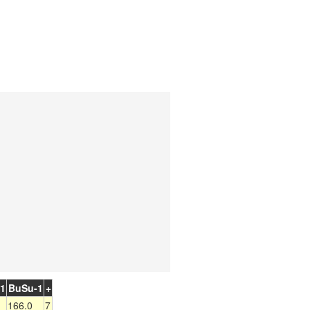
-1
BuSu-1
+
166.0
7