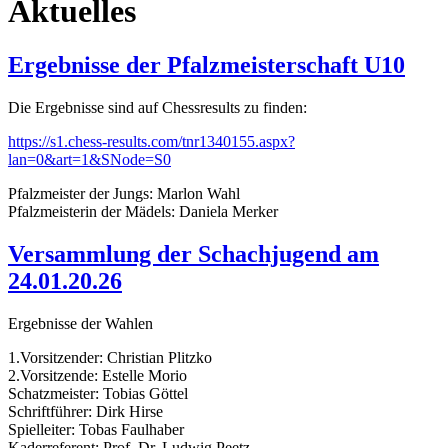
Aktuelles
Ergebnisse der Pfalzmeisterschaft U10
Die Ergebnisse sind auf Chessresults zu finden:
https://s1.chess-results.com/tnr1340155.aspx?
lan=0&art=1&SNode=S0
Pfalzmeister der Jungs: Marlon Wahl
Pfalzmeisterin der Mädels: Daniela Merker
Versammlung der Schachjugend am
24.01.20.26
Ergebnisse der Wahlen
1.Vorsitzender: Christian Plitzko
2.Vorsitzende: Estelle Morio
Schatzmeister: Tobias Göttel
Schriftführer: Dirk Hirse
Spielleiter: Tobas Faulhaber
Kaderreferent: Prof. Dr. Ludwig Peetz